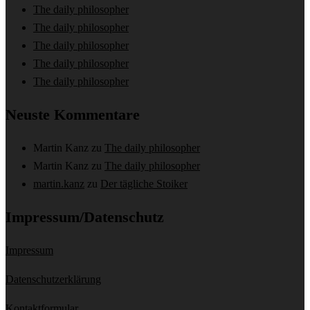
The daily philosopher
The daily philosopher
The daily philosopher
The daily philosopher
The daily philosopher
Neuste Kommentare
Martin Kanz
zu
The daily philosopher
Martin Kanz
zu
The daily philosopher
martin.kanz
zu
Der tägliche Stoiker
Impressum/Datenschutz
Impressum
Datenschutzerklärung
Kontaktformular