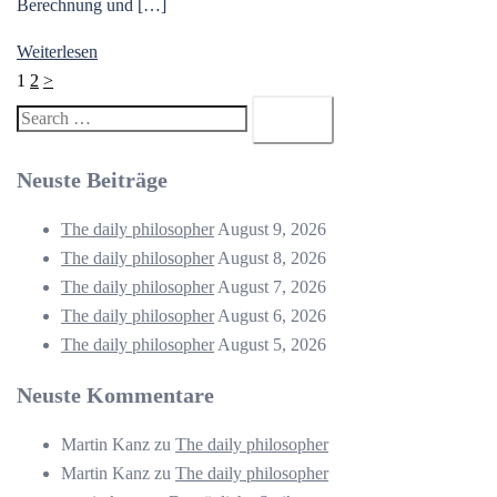
Berechnung und […]
Weiterlesen
Seitennummerierung
1
2
>
der
Search…
Beiträge
Neuste Beiträge
The daily philosopher
August 9, 2026
The daily philosopher
August 8, 2026
The daily philosopher
August 7, 2026
The daily philosopher
August 6, 2026
The daily philosopher
August 5, 2026
Neuste Kommentare
Martin Kanz
zu
The daily philosopher
Martin Kanz
zu
The daily philosopher