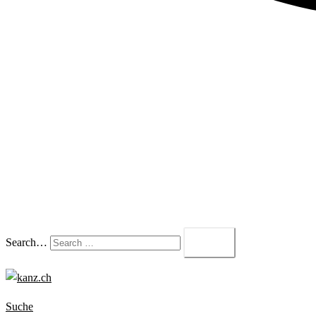
Search…
Suche