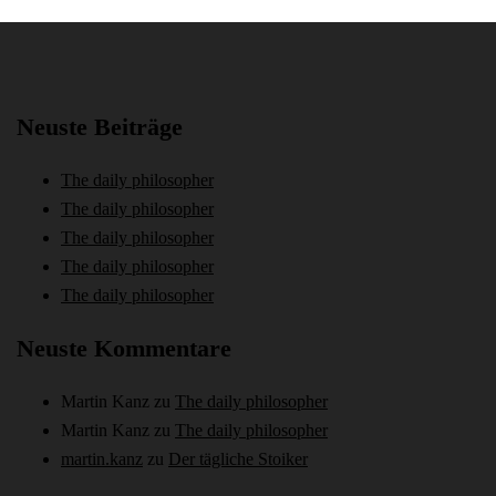
Neuste Beiträge
The daily philosopher
The daily philosopher
The daily philosopher
The daily philosopher
The daily philosopher
Neuste Kommentare
Martin Kanz
zu
The daily philosopher
Martin Kanz
zu
The daily philosopher
martin.kanz
zu
Der tägliche Stoiker