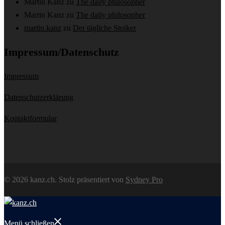
Martin Kanz
zu
The daily philosopher
Martin Kanz
zu
The daily philosopher
martin.kanz
zu
Der tägliche Stoiker
Impressum/Datenschutz
Impressum
Datenschutzerklärung
Kontaktformular
© 2026 kanz.ch. Stolz präsentiert von
Sydney Pro
Menü schließen