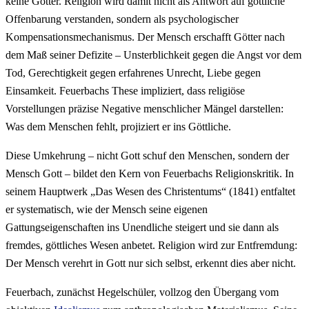
keine Götter. Religion wird damit nicht als Antwort auf göttliche
Offenbarung verstanden, sondern als psychologischer
Kompensationsmechanismus. Der Mensch erschafft Götter nach
dem Maß seiner Defizite – Unsterblichkeit gegen die Angst vor dem
Tod, Gerechtigkeit gegen erfahrenes Unrecht, Liebe gegen
Einsamkeit. Feuerbachs These impliziert, dass religiöse
Vorstellungen präzise Negative menschlicher Mängel darstellen:
Was dem Menschen fehlt, projiziert er ins Göttliche.
Diese Umkehrung – nicht Gott schuf den Menschen, sondern der
Mensch Gott – bildet den Kern von Feuerbachs Religionskritik. In
seinem Hauptwerk „Das Wesen des Christentums“ (1841) entfaltet
er systematisch, wie der Mensch seine eigenen
Gattungseigenschaften ins Unendliche steigert und sie dann als
fremdes, göttliches Wesen anbetet. Religion wird zur Entfremdung:
Der Mensch verehrt in Gott nur sich selbst, erkennt dies aber nicht.
Feuerbach, zunächst Hegelschüler, vollzog den Übergang vom