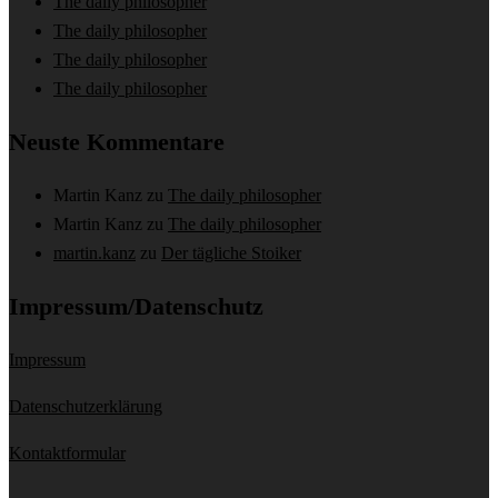
The daily philosopher
The daily philosopher
The daily philosopher
The daily philosopher
Neuste Kommentare
Martin Kanz
zu
The daily philosopher
Martin Kanz
zu
The daily philosopher
martin.kanz
zu
Der tägliche Stoiker
Impressum/Datenschutz
Impressum
Datenschutzerklärung
Kontaktformular