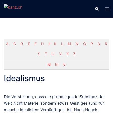
Zum
Men
Suche
Inhalt
ums
springen
A
C
D
E
F
H
I
K
L
M
N
O
P
Q
R
S
T
U
V
X
Z
Id
In
Io
Idealismus
Die Vorstellung, dass die grundlegende Substanz der
Welt nicht Materie, sondern etwas Geistiges (und für
manche Idealisten: Vernünftiges) ist. Nach Hegels