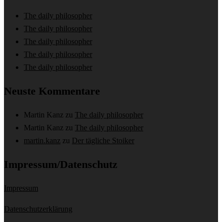
The daily philosopher
The daily philosopher
The daily philosopher
The daily philosopher
The daily philosopher
Neuste Kommentare
Martin Kanz
zu
The daily philosopher
Martin Kanz
zu
The daily philosopher
martin.kanz
zu
Der tägliche Stoiker
Impressum/Datenschutz
Impressum
Datenschutzerklärung