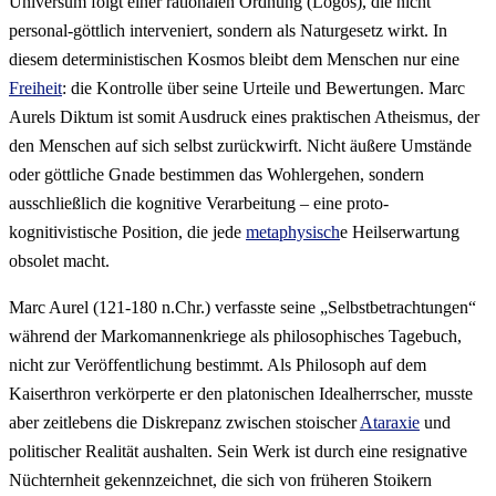
Universum folgt einer rationalen Ordnung (Logos), die nicht
personal-göttlich interveniert, sondern als Naturgesetz wirkt. In
diesem deterministischen Kosmos bleibt dem Menschen nur eine
Freiheit
: die Kontrolle über seine Urteile und Bewertungen. Marc
Aurels Diktum ist somit Ausdruck eines praktischen Atheismus, der
den Menschen auf sich selbst zurückwirft. Nicht äußere Umstände
oder göttliche Gnade bestimmen das Wohlergehen, sondern
ausschließlich die kognitive Verarbeitung – eine proto-
kognitivistische Position, die jede
metaphysisch
e Heilserwartung
obsolet macht.
Marc Aurel (121-180 n.Chr.) verfasste seine „Selbstbetrachtungen“
während der Markomannenkriege als philosophisches Tagebuch,
nicht zur Veröffentlichung bestimmt. Als Philosoph auf dem
Kaiserthron verkörperte er den platonischen Idealherrscher, musste
aber zeitlebens die Diskrepanz zwischen stoischer
Ataraxie
und
politischer Realität aushalten. Sein Werk ist durch eine resignative
Nüchternheit gekennzeichnet, die sich von früheren Stoikern