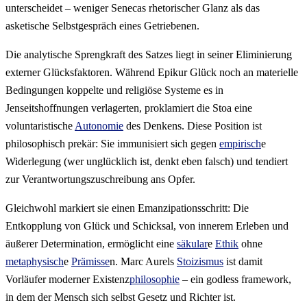
unterscheidet – weniger Senecas rhetorischer Glanz als das
asketische Selbstgespräch eines Getriebenen.
Die analytische Sprengkraft des Satzes liegt in seiner Eliminierung
externer Glücksfaktoren. Während Epikur Glück noch an materielle
Bedingungen koppelte und religiöse Systeme es in
Jenseitshoffnungen verlagerten, proklamiert die Stoa eine
voluntaristische
Autonomie
des Denkens. Diese Position ist
philosophisch prekär: Sie immunisiert sich gegen
empirisch
e
Widerlegung (wer unglücklich ist, denkt eben falsch) und tendiert
zur Verantwortungszuschreibung ans Opfer.
Gleichwohl markiert sie einen Emanzipationsschritt: Die
Entkopplung von Glück und Schicksal, von innerem Erleben und
äußerer Determination, ermöglicht eine
säkular
e
Ethik
ohne
metaphysisch
e
Prämisse
n. Marc Aurels
Stoizismus
ist damit
Vorläufer moderner Existenz
philosophie
– ein godless framework,
in dem der Mensch sich selbst Gesetz und Richter ist.