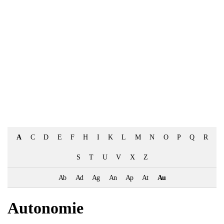
A
C
D
E
F
H
I
K
L
M
N
O
P
Q
R
S
T
U
V
X
Z
Ab
Ad
Ag
An
Ap
At
Au
Autonomie