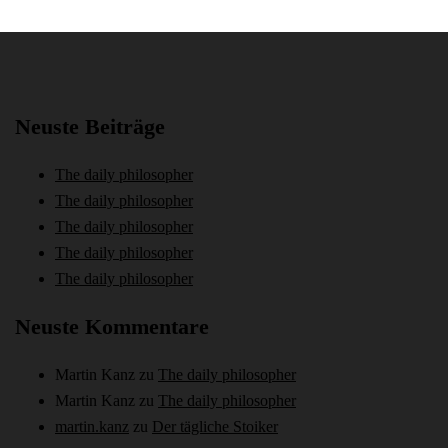
Neuste Beiträge
The daily philosopher
The daily philosopher
The daily philosopher
The daily philosopher
The daily philosopher
Neuste Kommentare
Martin Kanz
zu
The daily philosopher
Martin Kanz
zu
The daily philosopher
martin.kanz
zu
Der tägliche Stoiker