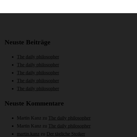
Neuste Beiträge
The daily philosopher
The daily philosopher
The daily philosopher
The daily philosopher
The daily philosopher
Neuste Kommentare
Martin Kanz
zu
The daily philosopher
Martin Kanz
zu
The daily philosopher
martin.kanz
zu
Der tägliche Stoiker