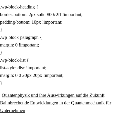
.wp-block-heading {
border-bottom: 2px solid #00c2ff !important;
padding-bottom: 10px !important;
}
.wp-block-paragraph {
margin: 0 !important;
}
.wp-block-list {
list-style: disc !important;
margin: 0 0 20px 20px !important;
}
Beitragsnavigation
Quantenphysik und ihre Auswirkungen auf die Zukunft
Bahnbrechende Entwicklungen in der Quantenmechanik für
Unternehmen