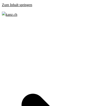
Zum Inhalt springen
Kategorien