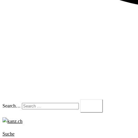
Search…
Suche