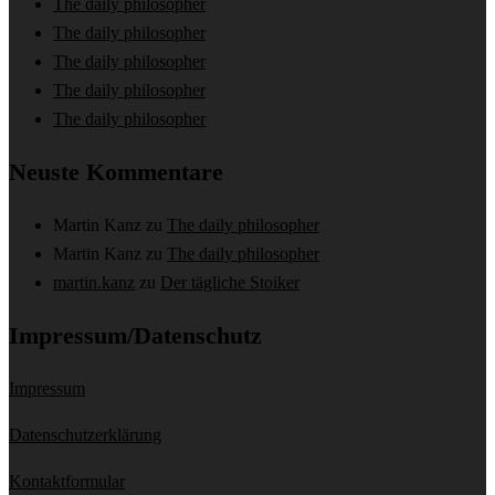
The daily philosopher
The daily philosopher
The daily philosopher
The daily philosopher
The daily philosopher
Neuste Kommentare
Martin Kanz
zu
The daily philosopher
Martin Kanz
zu
The daily philosopher
martin.kanz
zu
Der tägliche Stoiker
Impressum/Datenschutz
Impressum
Datenschutzerklärung
Kontaktformular