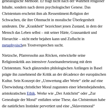
genealogische Methode. Er fragt nicht nach der Wahrheit religiöser
Inhalte, sondern nach deren psychologischer Genese. Das
Christentum erscheint ihm als Ressentiment-Religion der
Schwachen, die ihre Ohnmacht in moralische Überlegenheit
umdeuten. Die „Krankheit“ bezeichnet jenen Zustand, in dem der
Mensch das Leben selbst – mit seiner Härte, Grausamkeit und
Hierarchie – nicht mehr bejahen kann und Zuflucht in
metaphysisch
en Trostversprechen sucht.
Nietzsche, Pfarrerssohn aus Röcken, entwickelte seine
Religionskritik aus intensiver Auseinandersetzung mit dem
Christentum. Nach glänzenden philologischen Anfängen in Basel
prägte ihn zunehmend die Kritik an der décadence der europäischen
Kultur. Sein Konzept der „Umwertung aller Werte“ zielte auf eine
Überwindung christlicher Moral zugunsten einer lebensbejahenden,
aristokratischen
Ethik
. Werke wie „Der Antichrist“ oder „Zur
Genealogie der Moral“ entfalten seine These, das Christentum habe
die natürlichen Instinkte pervertiert und eine „Sklavenmoral“