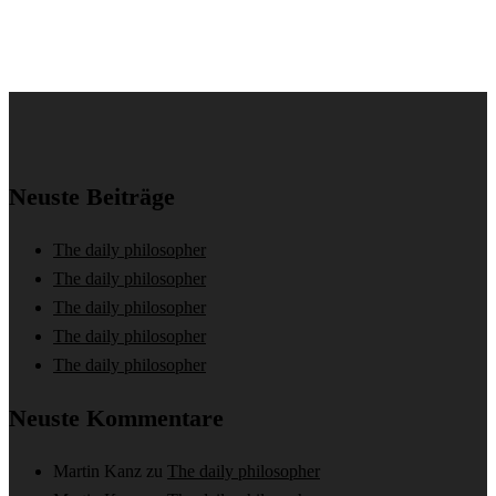
Neuste Beiträge
The daily philosopher
The daily philosopher
The daily philosopher
The daily philosopher
The daily philosopher
Neuste Kommentare
Martin Kanz
zu
The daily philosopher