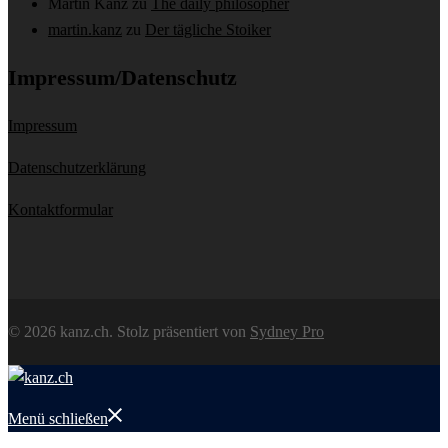
Martin Kanz
zu
The daily philosopher
martin.kanz
zu
Der tägliche Stoiker
Impressum/Datenschutz
Impressum
Datenschutzerklärung
Kontaktformular
© 2026 kanz.ch. Stolz präsentiert von
Sydney Pro
Menü schließen