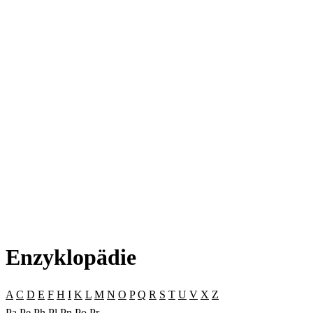
Enzyklopädie
A
C
D
E
F
H
I
K
L
M
N
O
P
Q
R
S
T
U
V
X
Z
Pa
Pe
Ph
Pl
Pn
Po
Pr